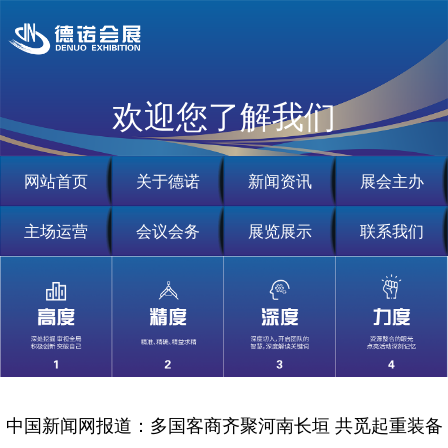
欢迎您了解我们
网站首页
关于德诺
新闻资讯
展会主办
主场运营
会议会务
展览展示
联系我们
中国新闻网报道：多国客商齐聚河南长垣 共觅起重装备