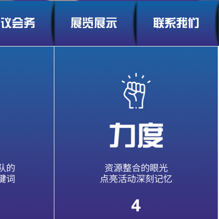
议会务
展览展示
联系我们