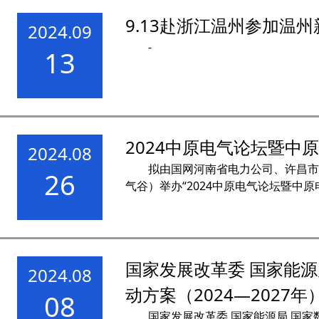
9.13赴浙江温州参加温
2024.09
-
13
2024中原电气论坛暨中
2024.08
拟由国网河南省电力公司、许昌市人
26
气谷）举办“2024中原电气论坛暨中原
国家发展改革委 国家能
2024.08
动方案（2024—2027
08
国家发展改革委 国家能源局 国家