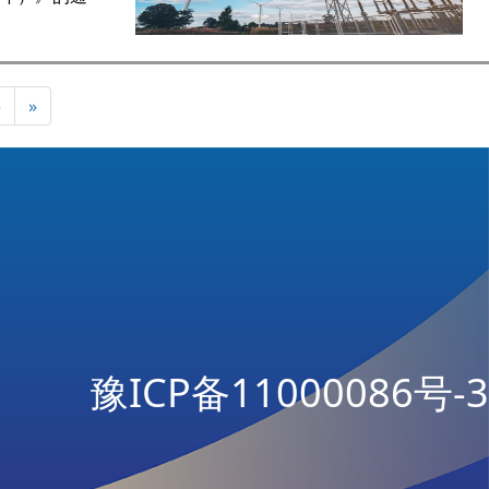
5
»
豫ICP备11000086号-3