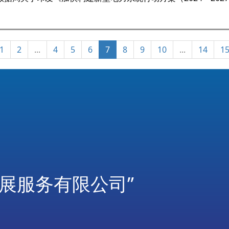
1
2
...
4
5
6
7
8
9
10
...
14
1
展服务有限公司”