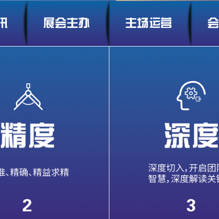
讯
展会主办
主场运营
会